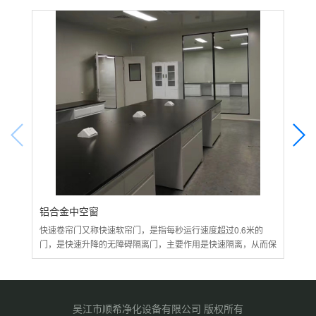
铝合金中空窗
北
快速卷帘门又称快速软帘门，是指每秒运行速度超过0.6米的
快速
门，是快速升降的无障碍隔离门，主要作用是快速隔离，从而保
门，
证车间空...
证车
吴江市顺希净化设备有限公司 版权所有