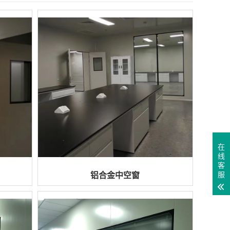
在
线
客
铝合金中空窗
服